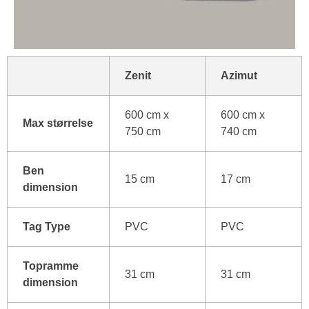
Zenit
Azimut
600 cm x
600 cm x
Max størrelse
750 cm
740 cm
Ben
15 cm
17 cm
dimension
Tag Type
PVC
PVC
Topramme
31 cm
31 cm
dimension