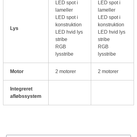
LED spot i
LED spot i
lameller
lameller
LED spot i
LED spot i
konstruktion
konstruktion
Lys
LED hvid lys
LED hvid lys
stribe
stribe
RGB
RGB
lysstribe
lysstribe
Motor
2 motorer
2 motorer
Integreret
afløbssystem