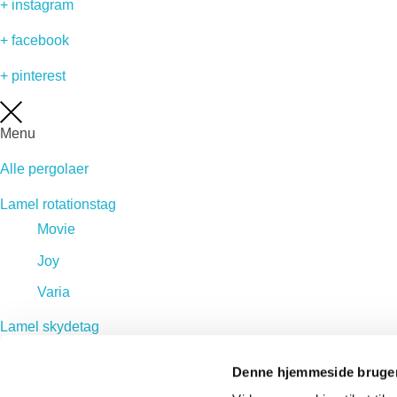
+ instagram
+ facebook
+ pinterest
Menu
Alle pergolaer
Lamel rotationstag
Movie
Joy
Varia
Lamel skydetag
Sway
Denne hjemmeside bruger
Velvet PLUS