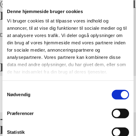
© 2025 All Rights Reserved
Biopergola
Denne hjemmeside bruger cookies
Vi bruger cookies til at tilpasse vores indhold og
annoncer, til at vise dig funktioner til sociale medier og til
Dit telefonnummer
at analysere vores trafik. Vi deler også oplysninger om
din brug af vores hjemmeside med vores partnere inden
Ring mig op
for sociale medier, annonceringspartnere og
analysepartnere. Vores partnere kan kombinere disse
Dine genveje
data med andre oplysninger, du har givet dem, eller som
de har indsamlet fra din brug af deres tjenester.
Produkter
Samtykkevalg
Om os
Nødvendig
Showroom
+45 50 70 67 50
Præferencer
kontakt@biopergola.dk
Statistik