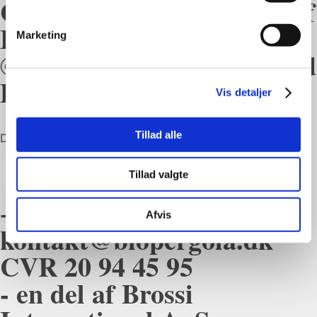
CVR 20 94 45 95 - en del af
Brossi International ApS
Marketing
© 2023 All Rights Reserved
Danish Aqua Farm
Vis detaljer
Tillad alle
Dit telefonnummer
Ring mig op
Tillad valgte
+45 50 70 67 50
Afvis
kontakt@biopergola.dk
CVR 20 94 45 95
- en del af Brossi